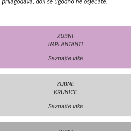
prilagođava, dok se ugodno ne osjećate.
ZUBNI
IMPLANTANTI
Saznajte više
ZUBNE
KRUNICE
Saznajte više