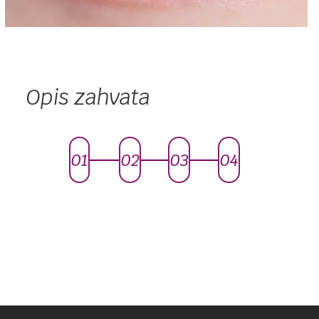
Opis zahvata
01
02
03
04