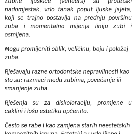
Zubne ljuskice (veneers) su protetski
nadomjestak, vrlo tanak poput ljuske jajeta,
koji se trajno postavlja na prednju površinu
zuba i momentalno mijenja liniju zubi i
osmijeha.
Mogu promijeniti oblik, veličinu, boju i položaj
zuba.
Rješavaju razne ortodontske nepravilnosti kao
što su: razmaci među zubima, povećanje ili
smanjenje zuba.
Rješenja su za diskoloraciju, promjene u
caklini i lošu estetiku općenito.
Često se rabe i kao zamjena starih neestetskih
kompozitnih ispuna. Estetski su vrlo lijepe i