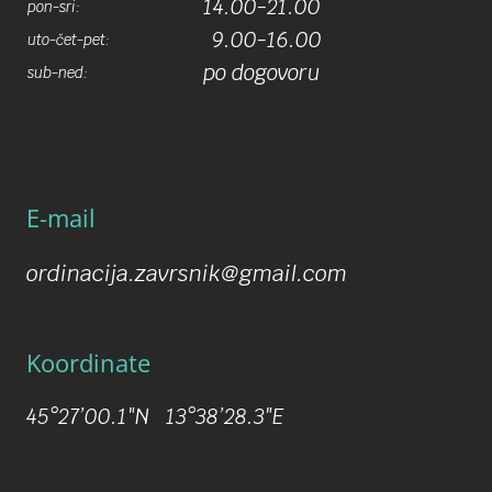
14.00-21.00
pon-sri:
9.00-16.00
uto-čet-pet:
po dogovoru
sub-ned:
E-mail
ordinacija.zavrsnik@gmail.com
Koordinate
45°27’00.1″N 13°38’28.3″E