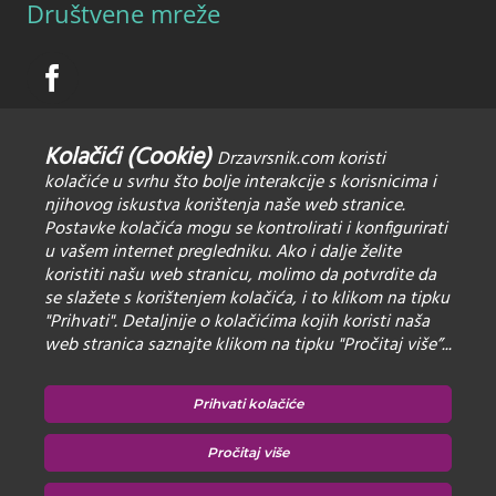
Društvene mreže
Kolačići (Cookie)
Drzavrsnik.com koristi
kolačiće u svrhu što bolje interakcije s korisnicima i
njihovog iskustva korištenja naše web stranice.
Postavke kolačića mogu se kontrolirati i konfigurirati
u vašem internet pregledniku. Ako i dalje želite
koristiti našu web stranicu, molimo da potvrdite da
Pravila privatnosti
se slažete s korištenjem kolačića, i to klikom na tipku
Zaštita osobnih podataka
"Prihvati". Detaljnije o kolačićima kojih koristi naša
web stranica saznajte klikom na tipku "Pročitaj više”...
Izjava o korištenju Kolačića
Prihvati kolačiće
Pročitaj više