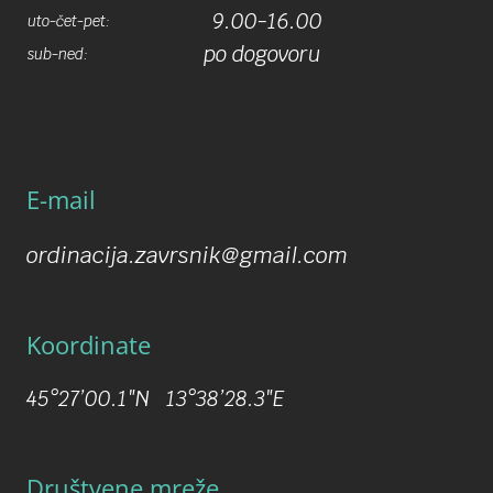
9.00-16.00
uto-čet-pet:
po dogovoru
sub-ned:
E-mail
ordinacija.zavrsnik@gmail.com
Koordinate
45°27’00.1″N 13°38’28.3″E
Društvene mreže