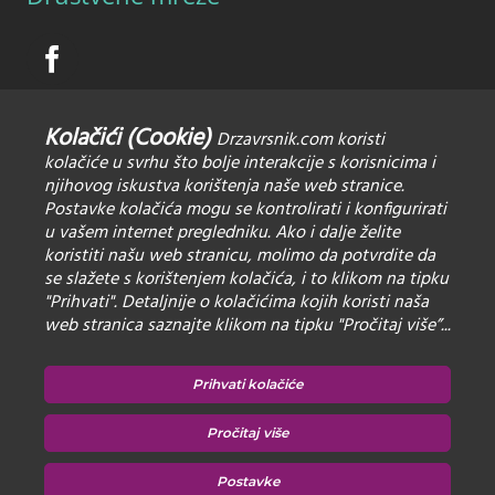
Kolačići (Cookie)
Drzavrsnik.com koristi
kolačiće u svrhu što bolje interakcije s korisnicima i
njihovog iskustva korištenja naše web stranice.
Postavke kolačića mogu se kontrolirati i konfigurirati
u vašem internet pregledniku. Ako i dalje želite
koristiti našu web stranicu, molimo da potvrdite da
Pravila privatnosti
se slažete s korištenjem kolačića, i to klikom na tipku
Zaštita osobnih podataka
"Prihvati". Detaljnije o kolačićima kojih koristi naša
web stranica saznajte klikom na tipku "Pročitaj više”...
Izjava o korištenju Kolačića
Prihvati kolačiće
Pročitaj više
Postavke
Copyright Dr. Završnik | Sva prava pridržana | Izrada:
Studio